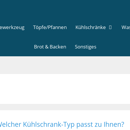
dewerkzeug
Töpfe/Pfannen
Kühlschränke
Was
Brot & Backen
Sonstiges
Welcher Kühlschrank-Typ passt zu Ihnen?