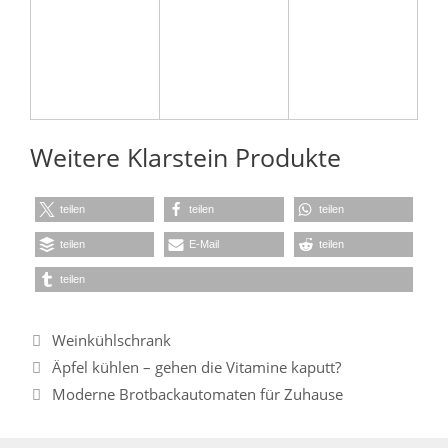
Weitere Klarstein Produkte
teilen
teilen
teilen
teilen
E-Mail
teilen
teilen
Kategorien
Weinkühlschrank
Äpfel kühlen – gehen die Vitamine kaputt?
Moderne Brotbackautomaten für Zuhause