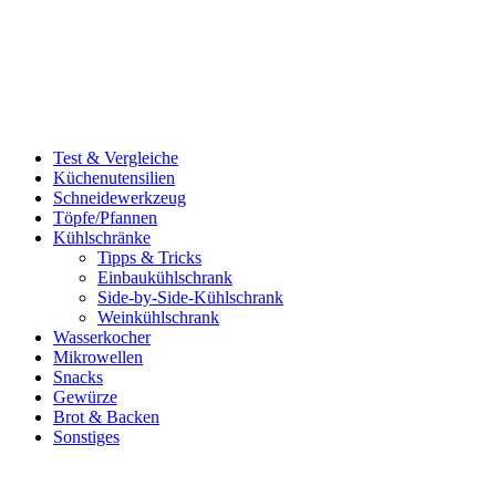
Test & Vergleiche
Küchenutensilien
Schneidewerkzeug
Töpfe/Pfannen
Kühlschränke
Tipps & Tricks
Einbaukühlschrank
Side-by-Side-Kühlschrank
Weinkühlschrank
Wasserkocher
Mikrowellen
Snacks
Gewürze
Brot & Backen
Sonstiges