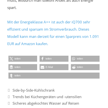
muss, wodurch man sowohl Arbeit als auch Energie
spart.
Mit der Energieklasse A++ ist auch der iQ700 sehr
effizient und sparsam im Stromverbrauch. Dieses
Modell kann man derzeit für einen Sparpreis von 1.091
EUR auf Amazon kaufen.
teilen
teilen
teilen
teilen
E-Mail
teilen
teilen
Kategorien
Side-by-Side-Kühlschrank
Trends bei Küchengeräten und -utensilien
Sicheres abgekochtes Wasser auf Reisen