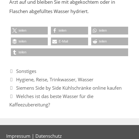
Arzt auf und bleiben Sie mit abgekochtem oder in
Flaschen abgefülltes Wasser hydriert.
teilen
teilen
teilen
teilen
E-Mail
teilen
teilen
Kategorien
Sonstiges
Schlagwörter
Hygiene
,
Reise
,
Trinkwasser
,
Wasser
Siemens Side by Side Kühlschränke online kaufen
Welches ist das beste Wasser für die
Kaffeezubereitung?
Impressum
|
Datenschutz