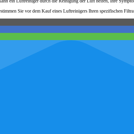
nn ein Luftreiniger durch die Reinigung der Luft helfen, Ihre Sympto
stimmen Sie vor dem Kauf eines Luftreinigers Ihren spezifischen Filtr