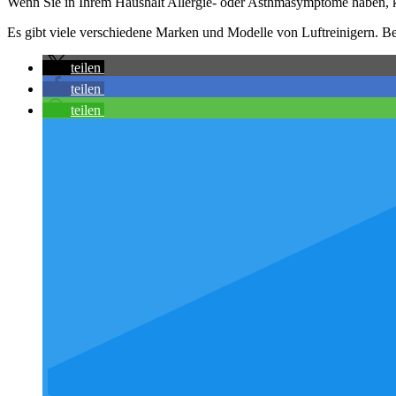
Wenn Sie in Ihrem Haushalt Allergie- oder Asthmasymptome haben, ka
Es gibt viele verschiedene Marken und Modelle von Luftreinigern. Be
teilen
teilen
teilen