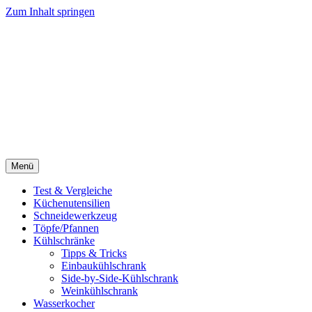
Zum Inhalt springen
Menü
Test & Vergleiche
Küchenutensilien
Schneidewerkzeug
Töpfe/Pfannen
Kühlschränke
Tipps & Tricks
Einbaukühlschrank
Side-by-Side-Kühlschrank
Weinkühlschrank
Wasserkocher