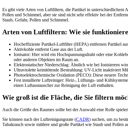
Es gibt viele Arten von Luftfiltern, die Partikel in unterschiedliche
Pollen und Schimmel, aber sie sind nicht sehr effektiv bei der Entfer
Staub, Gefahr, Pollen und Schimmel.
Arten von Luftfiltern: Wie sie funktionier
Hocheffiziente Partikel-Luftfilter (HEPA) entfernen Partikel aus
Aktivkohle entfernt Gase aus der Luft.
Ionisator: Hier wird ein Hochspannungsdraht oder eine Kohlebür
oder anderen Objekten im Raum an.
Elektrostatischer Niederschlag: Ähnlich wie bei Ionisierern wi
Ultraviolette keimtötende Bestrahlung: UV-Licht inaktiviert 
Photoelektrochemische Oxidation (PECO): Diese neuere Technolog
Fest installierte Luftreiniger: Heiz-, Lüftungs- und Kühlsyst
einen Luftaustauscher zur Reinigung der Luft enthalten.
Wie groß ist die Fläche, die Sie filtern mö
Auch die Größe des Raumes sollte bei der Auswahl eine Rolle spielen
Sie können nach der Luftreinigungsrate (
CADR
) suchen, um zu besti
Tabakrauch sowie mittlere und große Partikel wie Staub und Pollen au