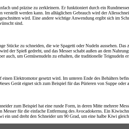
infach und präzise zu zerkleinern. Er funktioniert durch ein Rundmesser, 
n verstellt werden kann. Im alltäglichen Gebrauch wird der Allesschne
en geschnitten wird. Eine andere wichtige Anwendung ergibt sich im Sc
wünscht sind.
lange Stücke zu schneiden, die wie Spagetti oder Nudeln aussehen. Das
 wird der Spieß gedreht, und das Messer schabt außen an dem Nahrung
er auch, um Gemüsenudeln zu erhalten, die traditionelle Teignudeln e
 einen Elektromotor gesetzt wird. Im unteren Ende des Behälters befind
Dieses Gerät eignet sich zum Beispiel für das Pürieren von Suppe oder 
neider zum Beispiel hat eine runde Form, in deren Mitte mehrere Mes
n Messer für die einfache Entfernung des Avocadokerns. Ein Kiwischneid
wi ein und dreht den Schneider um 90 Grad, um eine halbe Kiwi gleichze