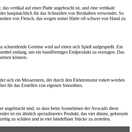
das vertikal auf einer Platte angebracht ist, und eine vertikale
ider hauptsächlich für das Schneiden von Brotlaiben verwendet. So
hneiden von Fleisch, das wegen seiner Härte oft schwer von Hand zu
 zu schneidende Gemüse wird auf einen sich Spieß aufgespießt. Ein
smittel entlang, um ein bandförmiges Endprodukt zu erzeugen. Das
rsetzen können.
et sich ein Messerstern, der durch den Elektromotor rotiert werden
aber für das Erstellen von eigenen Smoothies.
ser angebracht sind, so dass beim Ausnehmen der Avocado diese
er ist ein ähnlich spezialisiertes Produkt, das vier dünne, gekreuzte
itig zu schälen und in vier händelbare Stücke zu zerteilen.