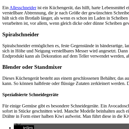
Ein
Allesschneider
ist ein Küchengerät, das hilft, harte Lebensmittel e
verstellbare Abtrennung, die je nach Größe der gewünschten Schreibe
hält sich ein Brotlaib länger, als wenn es schon im Laden in Scheib
verarbeiten ist, vor allem, wenn gleich dicke oder dünne Scheiben ge
Spiralschneider
Spiralschneider ermöglichen es, feste Gegenstände in bänderartige, 
sich in Höhe und Neigung verstellbares Messer wird angesetzt. Dann
Endprodukt kann als Dekoration auf dem Teller verwendet werden, ab
Blender oder Standmixer
Dieses Küchengerät besteht aus einem geschlossenen Behälter, das auf
kann. So können halbfeste oder flüssige Zutaten zerkleinert werden. 
Spezialisierte Schneidegeräte
Für einige Gemüse gibt es besondere Schneidegeräte. Ein Avocadosch
sofort in Stücke geschnitten wird. Manche Modelle beinhalten auch ei
Drähte in Form einer halben Kiwi aufweist. Man führt diese in die Ki
teilen