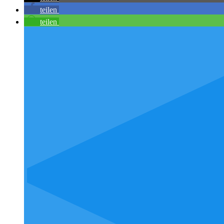
teilen
teilen