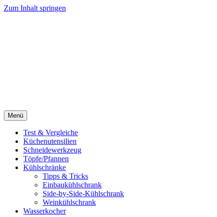
Zum Inhalt springen
Menü
Test & Vergleiche
Küchenutensilien
Schneidewerkzeug
Töpfe/Pfannen
Kühlschränke
Tipps & Tricks
Einbaukühlschrank
Side-by-Side-Kühlschrank
Weinkühlschrank
Wasserkocher