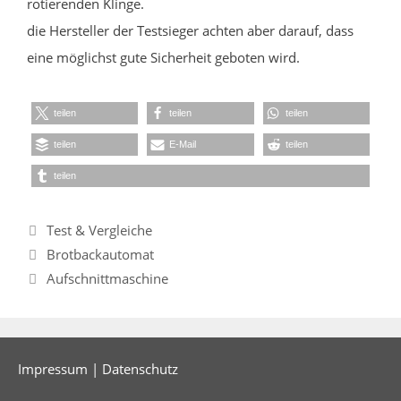
rotierenden Klinge.
die Hersteller der Testsieger achten aber darauf, dass
eine möglichst gute Sicherheit geboten wird.
teilen
teilen
teilen
teilen
E-Mail
teilen
teilen
Kategorien
Test & Vergleiche
Brotbackautomat
Aufschnittmaschine
Impressum
|
Datenschutz