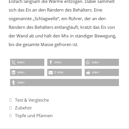
Eisfach langsam die Wärme entzogen. Dabei sammelt
sich das Eis an den Rändern des Behälters. Eine
sogenannte „Schlagwelle“, ein Rührer, der an den
Rändern des Behälters entlangläuft, kratzt das Eis von
der Wand ab und hält den Mix in ständiger Bewegung,
bis die gesamte Masse gefroren ist.
teilen
teilen
teilen
teilen
E-Mail
teilen
teilen
Kategorien
Test & Vergleiche
Zubehör
Töpfe und Pfannen