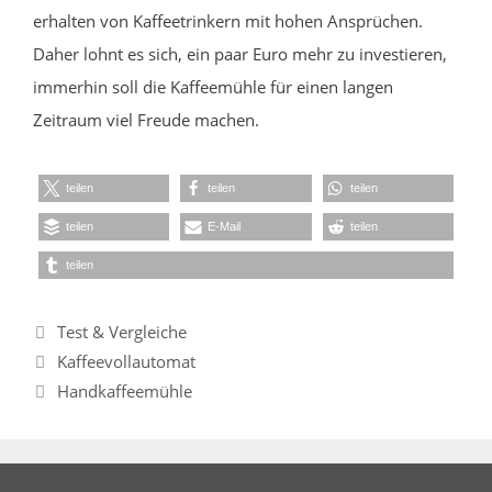
erhalten von Kaffeetrinkern mit hohen Ansprüchen.
Daher lohnt es sich, ein paar Euro mehr zu investieren,
immerhin soll die Kaffeemühle für einen langen
Zeitraum viel Freude machen.
teilen
teilen
teilen
teilen
E-Mail
teilen
teilen
Kategorien
Test & Vergleiche
Kaffeevollautomat
Handkaffeemühle