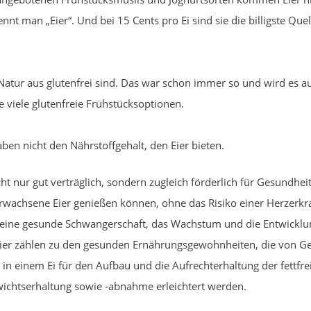
ennt man „Eier“. Und bei 15 Cents pro Ei sind sie die billigste Que
 Natur aus glutenfrei sind. Das war schon immer so und wird es au
de viele glutenfreie Frühstücksoptionen.
ben nicht den Nährstoffgehalt, den Eier bieten.
cht nur gut verträglich, sondern zugleich förderlich für Gesundhei
rwachsene Eier genießen können, ohne das Risiko einer Herzerkra
n eine gesunde Schwangerschaft, das Wachstum und die Entwickl
 Eier zählen zu den gesunden Ernährungsgewohnheiten, die von 
 in einem Ei für den Aufbau und die Aufrechterhaltung der fettfr
ichtserhaltung sowie -abnahme erleichtert werden.