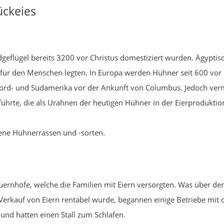
ückeies
ldgeflügel bereits 3200 vor Christus domestiziert wurden. Ägypti
 für den Menschen legten. In Europa werden Hühner seit 600 vor C
Nord- und Südamerika vor der Ankunft von Columbus. Jedoch vermu
führte, die als Urahnen der heutigen Hühner in der Eierproduktion
dene Hühnerrassen und -sorten.
uernhöfe, welche die Familien mit Eiern versorgten. Was über de
 Verkauf von Eiern rentabel wurde, begannen einige Betriebe m
und hatten einen Stall zum Schlafen.