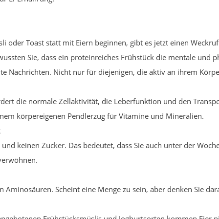
 oder Toast statt mit Eiern beginnen, gibt es jetzt einen Weckru
wussten Sie, dass ein proteinreiches Frühstück die mentale und 
e Nachrichten. Nicht nur für diejenigen, die aktiv an ihrem Körpe
ördert die normale Zellaktivität, die Leberfunktion und den Trans
einem körpereigenen Pendlerzug für Vitamine und Mineralien.
R
e und keinen Zucker. Das bedeutet, dass Sie auch unter der Woch
 verwöhnen.
en Aminosäuren. Scheint eine Menge zu sein, aber denken Sie daran
angebotenen Frühstücksmüslis und Joghurtsorten kommen Eier nich