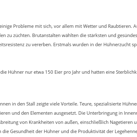
einige Probleme mit sich, vor allem mit Wetter und Raubtieren. 
den zu züchten. Brutanstalten wählten die stärksten und gesünde
eitsresistenz zu vererben. Erstmals wurden in der Hühnerzucht s
 die Hühner nur etwa 150 Eier pro Jahr und hatten eine Sterblichk
en in den Stall zeigte viele Vorteile. Teure, spezialisierte Hühne
ieren und den Elementen ausgesetzt. Die Unterbringung in Innen
sbreitung von Krankheiten von außen, einschließlich Nagetieren 
n die Gesundheit der Hühner und die Produktivität der Legehenn