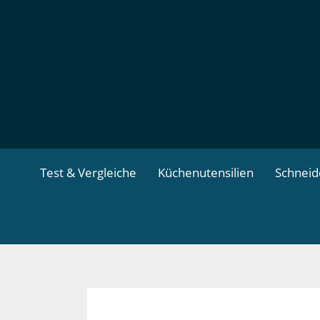
Zum
Inhalt
springen
Test & Vergleiche
Küchenutensilien
Schnei