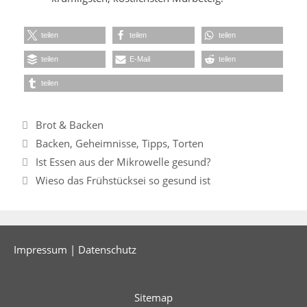
teilen
teilen
teilen
teilen
E-Mail
teilen
teilen
Kategorien
Brot & Backen
Schlagwörter
Backen
,
Geheimnisse
,
Tipps
,
Torten
Ist Essen aus der Mikrowelle gesund?
Wieso das Frühstücksei so gesund ist
Impressum
|
Datenschutz
Sitemap