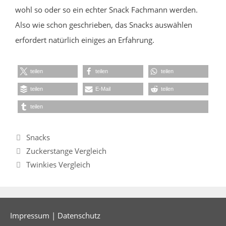
wohl so oder so ein echter Snack Fachmann werden.
Also wie schon geschrieben, das Snacks auswählen
erfordert natürlich einiges an Erfahrung.
teilen
teilen
teilen
teilen
E-Mail
teilen
teilen
Kategorien
Snacks
Zuckerstange Vergleich
Twinkies Vergleich
Impressum
|
Datenschutz