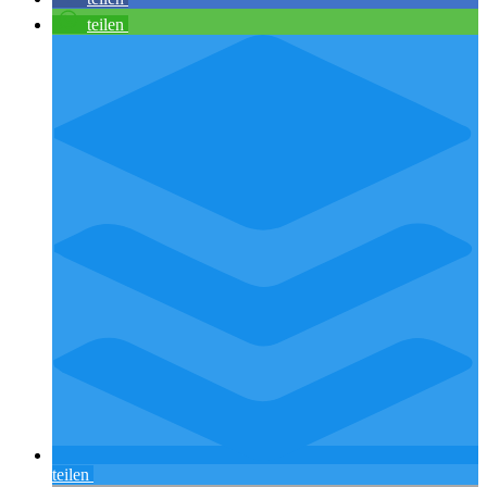
teilen
teilen