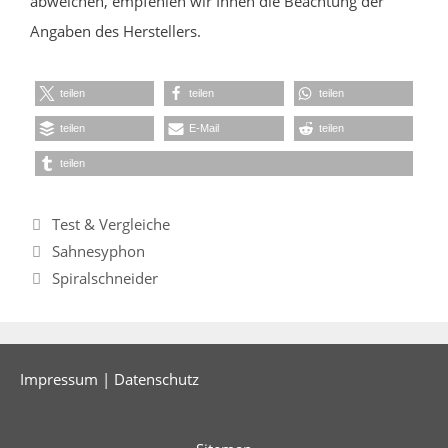
abweichen, empfehlen wir Ihnen die Beachtung der
Angaben des Herstellers.
teilen
teilen
teilen
teilen
E-Mail
teilen
teilen
Kategorien
Test & Vergleiche
Sahnesyphon
Spiralschneider
Impressum
|
Datenschutz