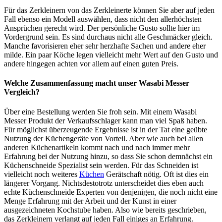
Für das Zerkleinern von das Zerkleinerte können Sie aber auf jeden
Fall ebenso ein Modell auswählen, dass nicht den allerhöchsten
Ansprüchen gerecht wird. Der persönliche Gusto sollte hier im
Vordergrund sein. Es sind durchaus nicht alle Geschmäcker gleich.
Manche favorisieren eher sehr herzhafte Sachen und andere eher
milde. Ein paar Köche legen vielleicht mehr Wert auf den Gusto und
andere hingegen achten vor allem auf einen guten Preis.
Welche Zusammenfassung macht unser Wasabi Messer
Vergleich?
Über eine Bestellung werden Sie froh sein. Mit einem Wasabi
Messer Produkt der Verkaufsschlager kann man viel Spaß haben.
Für möglichst überzeugende Ergebnisse ist in der Tat eine geübte
Nutzung der Küchengeräte von Vorteil. Aber wie auch bei allen
anderen Küchenartikeln kommt nach und nach immer mehr
Erfahrung bei der Nutzung hinzu, so dass Sie schon demnächst ein
Küchenschneide Spezialist sein werden. Für das Schneiden ist
vielleicht noch weiteres
Küchen
Gerätschaft nötig. Oft ist dies ein
längerer Vorgang. Nichtsdestotrotz unterscheidet dies eben auch
echte Küchenschneide Experten von denjenigen, die noch nicht eine
Menge Erfahrung mit der Arbeit und der Kunst in einer
ausgezeichneten Kochstube haben. Also wie bereits geschrieben,
das Zerkleinern verlangt auf jeden Fall einiges an Erfahrung.