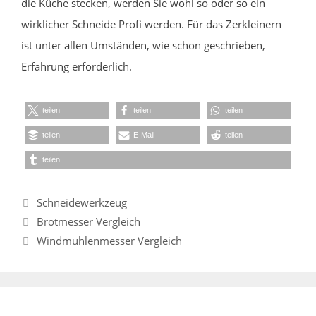
die Küche stecken, werden Sie wohl so oder so ein
wirklicher Schneide Profi werden. Für das Zerkleinern
ist unter allen Umständen, wie schon geschrieben,
Erfahrung erforderlich.
teilen
teilen
teilen
teilen
E-Mail
teilen
teilen
Kategorien
Schneidewerkzeug
Brotmesser Vergleich
Windmühlenmesser Vergleich