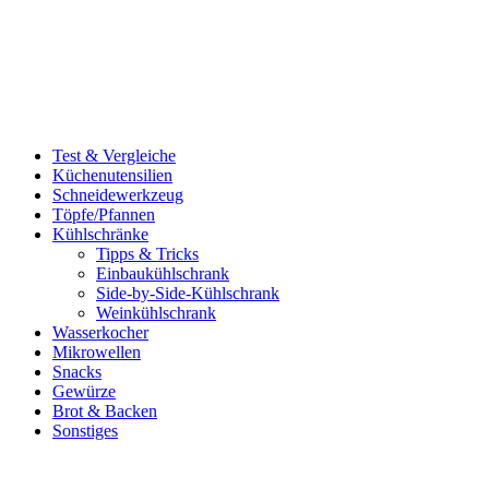
Test & Vergleiche
Küchenutensilien
Schneidewerkzeug
Töpfe/Pfannen
Kühlschränke
Tipps & Tricks
Einbaukühlschrank
Side-by-Side-Kühlschrank
Weinkühlschrank
Wasserkocher
Mikrowellen
Snacks
Gewürze
Brot & Backen
Sonstiges