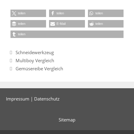
teilen
teilen
teilen
teilen
E-Mail
teilen
teilen
Kategorien
Schneidewerkzeug
Multiboy Vergleich
Gemüsereibe Vergleich
Impressum
|
Datenschutz
Sitemap