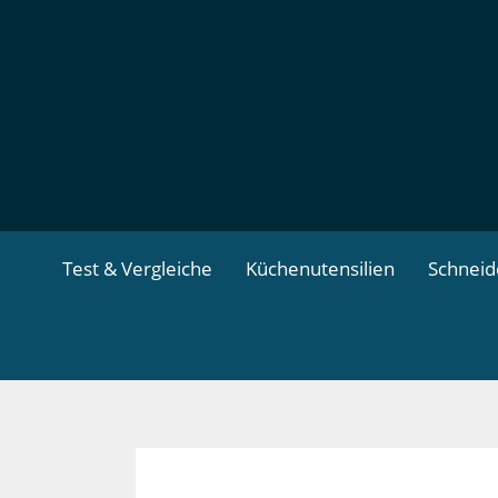
Zum
Inhalt
springen
Test & Vergleiche
Küchenutensilien
Schnei