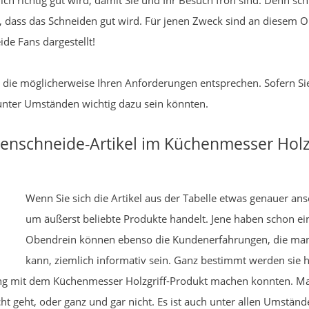
h richtig gut wird, damit Sie und Ihr Besuch froh sind. Denn schl
, dass das Schneiden gut wird. Für jenen Zweck sind an diesem O
de Fans dargestellt!
e, die möglicherweise Ihren Anforderungen entsprechen. Sofern S
unter Umständen wichtig dazu sein könnten.
nschneide-Artikel im Küchenmesser Holzg
Wenn Sie sich die Artikel aus der Tabelle etwas genauer an
um äußerst beliebte Produkte handelt. Jene haben schon ei
Obendrein können ebenso die Kundenerfahrungen, die man
kann, ziemlich informativ sein. Ganz bestimmt werden sie 
hrung mit dem Küchenmesser Holzgriff-Produkt machen konnten. M
cht geht, oder ganz und gar nicht. Es ist auch unter allen Umstä