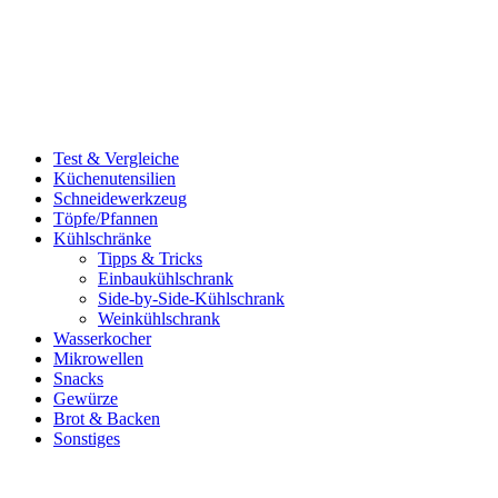
Test & Vergleiche
Küchenutensilien
Schneidewerkzeug
Töpfe/Pfannen
Kühlschränke
Tipps & Tricks
Einbaukühlschrank
Side-by-Side-Kühlschrank
Weinkühlschrank
Wasserkocher
Mikrowellen
Snacks
Gewürze
Brot & Backen
Sonstiges