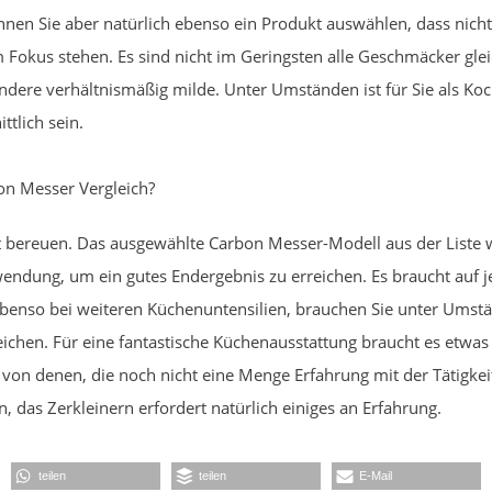
önnen Sie aber natürlich ebenso ein Produkt auswählen, dass nic
 Fokus stehen. Es sind nicht im Geringsten alle Geschmäcker gle
dere verhältnismäßig milde. Unter Umständen ist für Sie als Ko
tlich sein.
on Messer Vergleich?
 bereuen. Das ausgewählte Carbon Messer-Modell aus der Liste we
dung, um ein gutes Endergebnis zu erreichen. Es braucht auf jede
ebenso bei weiteren Küchenuntensilien, brauchen Sie unter Ums
ichen. Für eine fantastische Küchenausstattung braucht es etwas Z
von denen, die noch nicht eine Menge Erfahrung mit der Tätigkei
, das Zerkleinern erfordert natürlich einiges an Erfahrung.
teilen
teilen
E-Mail