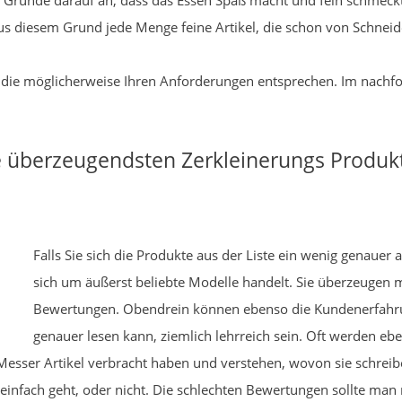
m Grunde darauf an, dass das Essen Spaß macht und fein schmeckt
 aus diesem Grund jede Menge feine Artikel, die schon von Schnei
el, die möglicherweise Ihren Anforderungen entsprechen. Im nach
ie überzeugendsten Zerkleinerungs Produ
Falls Sie sich die Produkte aus der Liste ein wenig genauer 
sich um äußerst beliebte Modelle handelt. Sie überzeugen 
Bewertungen. Obendrein können ebenso die Kundenerfahr
genauer lesen kann, ziemlich lehrreich sein. Oft werden ebe
esser Artikel verbracht haben und verstehen, wovon sie schreibe
 einfach geht, oder nicht. Die schlechten Bewertungen sollte ma