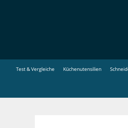
Zum
Inhalt
springen
Test & Vergleiche
Küchenutensilien
Schnei