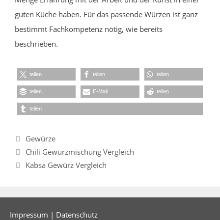
guten Küche haben. Für das passende Würzen ist ganz
bestimmt Fachkompetenz nötig, wie bereits
beschrieben.
teilen
teilen
teilen
teilen
E-Mail
teilen
teilen
Kategorien
Gewürze
Chili Gewürzmischung Vergleich
Kabsa Gewürz Vergleich
Impressum
|
Datenschutz