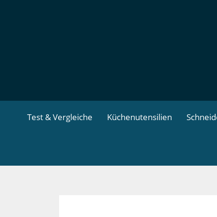
Zum
Inhalt
springen
Test & Vergleiche
Küchenutensilien
Schnei