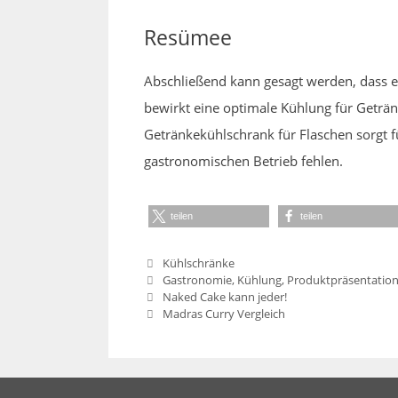
Resümee
Abschließend kann gesagt werden, dass e
bewirkt eine optimale Kühlung für Getränk
Getränkekühlschrank für Flaschen sorgt f
gastronomischen Betrieb fehlen.
teilen
teilen
Kategorien
Kühlschränke
Schlagwörter
Gastronomie
,
Kühlung
,
Produktpräsentatio
Naked Cake kann jeder!
Madras Curry Vergleich