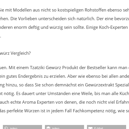
ie mit Modellen aus nicht so kostspieligen Rohstoffen ebenso se
en. Die Vorlieben unterscheiden sich natürlich. Der eine bevorzu
ren enorm deftig und würzig sein sollte. Einige Koch-Experten a
.
ewürz Vergleich?
euen. Mit einem Tzatziki Gewürz Produkt der Bestseller kann m
 ein gutes Endergebnis zu erzielen. Aber wie ebenso bei allen an
 hinzu, so dass Sie schon demnächst ein Gewürzextrakt Speziali
nt nötig. Es dauert unter Umständen eine Weile, bis man alle Kü
 auch echte Aroma Experten von denen, die noch nicht viel Erfahru
as perfekte Würzen ist in jedem Fall Fachkompetenz nötig, wie 
teilen
teilen
E-Mail