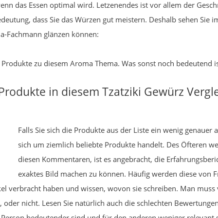
ut, wenn das Essen optimal wird. Letzenendes ist vor allem der Ge
edeutung, dass Sie das Würzen gut meistern. Deshalb sehen Sie i
oma-Fachmann glänzen können:
ute Produkte zu diesem Aroma Thema. Was sonst noch bedeutend ist
Produkte in diesem Tzatziki Gewürz Vergl
Falls Sie sich die Produkte aus der Liste ein wenig genaue
sich um ziemlich beliebte Produkte handelt. Des Öfteren we
diesen Kommentaren, ist es angebracht, die Erfahrungsberic
exaktes Bild machen zu können. Häufig werden diese von Fre
kel verbracht haben und wissen, wovon sie schreiben. Man muss 
 oder nicht. Lesen Sie natürlich auch die schlechten Bewertungen
e Person bedeutender sind und für den anderen weniger relevant 