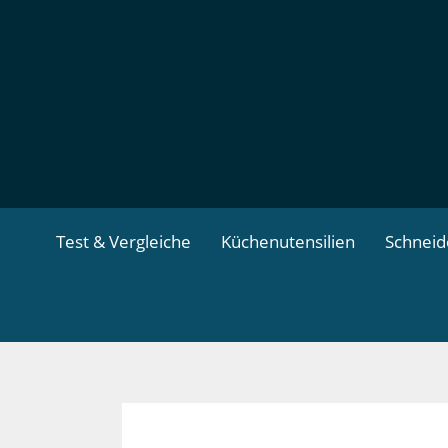
Zum
Inhalt
springen
Test & Vergleiche
Küchenutensilien
Schnei