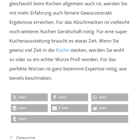
gleichwohl beim Kochen allgemein auch ist, werden Sie
mit mehr Erfahrung auch feinere Gewürzextrakt
Ergebnisse erreichen. Für das Abschmecken ist vielleicht
noch weiteres Küchen Gerätschaft nötig. Für eine super
Küchenausstattung braucht es etwas Zeit. Wenn Sie
gewiss viel Zeit in die
Küche
stecken, werden Sie wohl
so oder so ein echter Würze Profi werden. Für das
perfekte Würzen ist ganz bestimmt Expertise nötig, wie
bereits beschrieben.
teilen
teilen
teilen
teilen
E-Mail
teilen
teilen
Kategorien
Gewürze