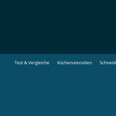
Zum
Inhalt
springen
Test & Vergleiche
Küchenutensilien
Schnei