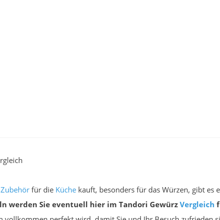
rgleich
e
Zubehör
für die
Küche
kauft, besonders für das Würzen, gibt es 
ln werden Sie eventuell hier im Tandori Gewürz
Vergleich
f
h vollkommen perfekt wird, damit Sie und Ihr Besuch zufrieden si