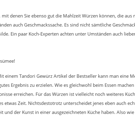
e, mit denen Sie ebenso gut die Mahlzeit Würzen können, die aus
tänden auch Geschmackssache. Es sind nicht sämtliche Geschmäcke
lde. Ein paar Koch-Experten achten unter Umständen auch lieber
esümee!
Mit einem Tandori Gewürz Artikel der Bestseller kann man eine 
gutes Ergebnis zu erzielen. Wie es gleichwohl beim Essen machen
isse erreichen. Für das Würzen ist vielleicht noch weiteres Küch
es etwas Zeit. Nichtsdestotrotz unterscheidet jenes eben auch e
beit und der Kunst in einer ausgezeichneten Küche haben. Also wi