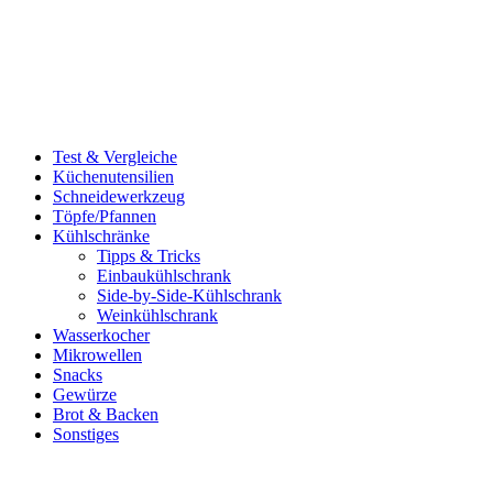
Test & Vergleiche
Küchenutensilien
Schneidewerkzeug
Töpfe/Pfannen
Kühlschränke
Tipps & Tricks
Einbaukühlschrank
Side-by-Side-Kühlschrank
Weinkühlschrank
Wasserkocher
Mikrowellen
Snacks
Gewürze
Brot & Backen
Sonstiges