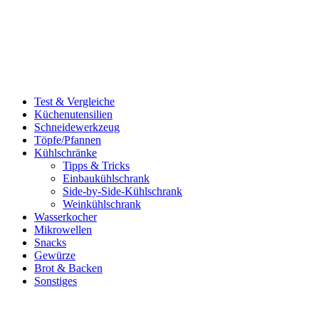
Test & Vergleiche
Küchenutensilien
Schneidewerkzeug
Töpfe/Pfannen
Kühlschränke
Tipps & Tricks
Einbaukühlschrank
Side-by-Side-Kühlschrank
Weinkühlschrank
Wasserkocher
Mikrowellen
Snacks
Gewürze
Brot & Backen
Sonstiges