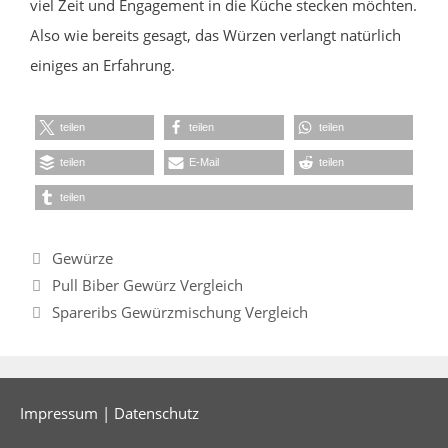
viel Zeit und Engagement in die Küche stecken möchten.
Also wie bereits gesagt, das Würzen verlangt natürlich
einiges an Erfahrung.
teilen
teilen
teilen
teilen
E-Mail
teilen
teilen
Kategorien
Gewürze
Pull Biber Gewürz Vergleich
Spareribs Gewürzmischung Vergleich
Impressum
|
Datenschutz