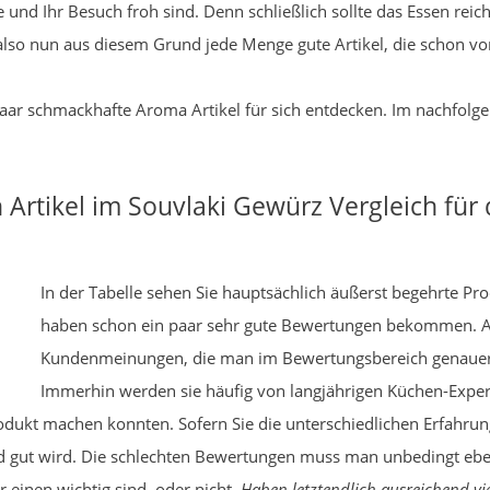
 und Ihr Besuch froh sind. Denn schließlich sollte das Essen reich
 also nun aus diesem Grund jede Menge gute Artikel, die schon v
 paar schmackhafte Aroma Artikel für sich entdecken. Im nachfol
 Artikel im Souvlaki Gewürz Vergleich fü
In der Tabelle sehen Sie hauptsächlich äußerst begehrte Pr
haben schon ein paar sehr gute Bewertungen bekommen. 
Kundenmeinungen, die man im Bewertungsbereich genauer d
Immerhin werden sie häufig von langjährigen Küchen-Experte
ukt machen konnten. Sofern Sie die unterschiedlichen Erfahrung
und gut wird. Die schlechten Bewertungen muss man unbedingt e
r einen wichtig sind, oder nicht.
Haben letztendlich ausreichend v