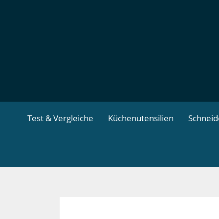
Zum
Inhalt
springen
Test & Vergleiche
Küchenutensilien
Schnei