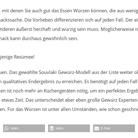
, mit denen Sie auch gut das Essen Würzen können, die aus wenig
ackssache. Die Vorlieben differenzieren sich auf jeden Fall. Der
eren äußerst herzhaft und würzig sein muss. Möglicherweise ist
ack kann durchaus gewöhnlich sein.
sjenige Resümee!
en. Das gewählte Souvlaki Gewürz-Modell aus der Liste weiter obe
ualitatives Endergebnis zu erreichen. Es benötigt auf jeden Fall 
n ist noch mehr an Küchengeräten nötig, um ein perfektes Ergeb
 etwas Zeit. Das unterscheidet aber eben große Gewürz Experten v
en. Für das Würzen ist unter allen Umständen, wie schon geschri
teilen
teilen
E-Mail