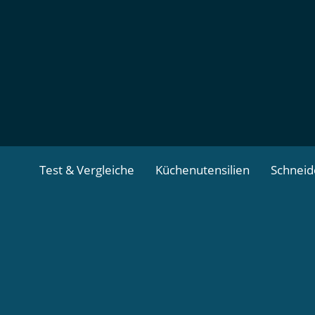
Zum
Inhalt
springen
Test & Vergleiche
Küchenutensilien
Schnei