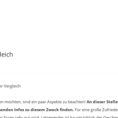
leich
r Vergleich
en möchten, sind ein paar Aspekte zu beachten!
An dieser Stell
ssenden Infos zu diesem Zweck finden.
Für eine große Zufriede
n das Essen sehr gut wird. Letzenendes ist hauptsächlich der Ges