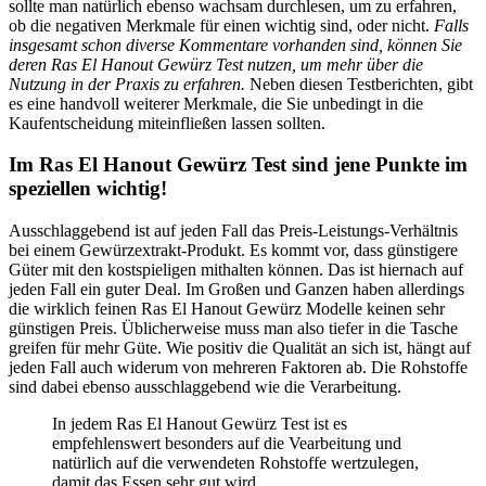
sollte man natürlich ebenso wachsam durchlesen, um zu erfahren,
ob die negativen Merkmale für einen wichtig sind, oder nicht.
Falls
insgesamt schon diverse Kommentare vorhanden sind, können Sie
deren Ras El Hanout Gewürz Test nutzen, um mehr über die
Nutzung in der Praxis zu erfahren.
Neben diesen Testberichten, gibt
es eine handvoll weiterer Merkmale, die Sie unbedingt in die
Kaufentscheidung miteinfließen lassen sollten.
Im Ras El Hanout Gewürz Test sind jene Punkte im
speziellen wichtig!
Ausschlaggebend ist auf jeden Fall das Preis-Leistungs-Verhältnis
bei einem Gewürzextrakt-Produkt. Es kommt vor, dass günstigere
Güter mit den kostspieligen mithalten können. Das ist hiernach auf
jeden Fall ein guter Deal. Im Großen und Ganzen haben allerdings
die wirklich feinen Ras El Hanout Gewürz Modelle keinen sehr
günstigen Preis. Üblicherweise muss man also tiefer in die Tasche
greifen für mehr Güte. Wie positiv die Qualität an sich ist, hängt auf
jeden Fall auch widerum von mehreren Faktoren ab. Die Rohstoffe
sind dabei ebenso ausschlaggebend wie die Verarbeitung.
In jedem Ras El Hanout Gewürz Test ist es
empfehlenswert besonders auf die Vearbeitung und
natürlich auf die verwendeten Rohstoffe wertzulegen,
damit das Essen sehr gut wird.