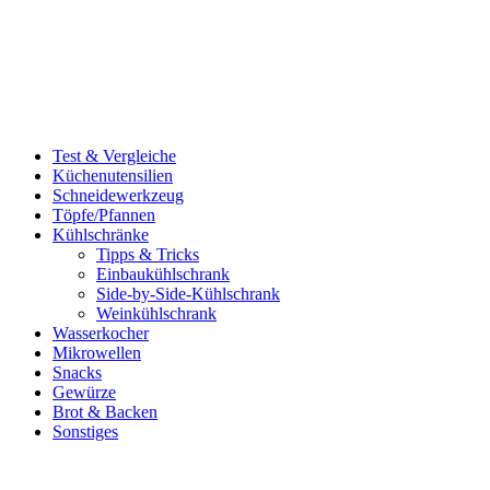
Test & Vergleiche
Küchenutensilien
Schneidewerkzeug
Töpfe/Pfannen
Kühlschränke
Tipps & Tricks
Einbaukühlschrank
Side-by-Side-Kühlschrank
Weinkühlschrank
Wasserkocher
Mikrowellen
Snacks
Gewürze
Brot & Backen
Sonstiges