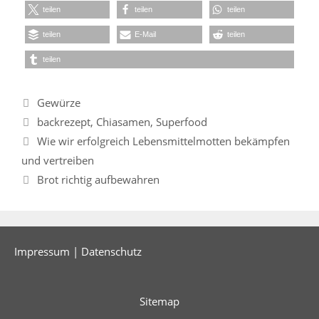
teilen
teilen
teilen
teilen
E-Mail
teilen
teilen
Kategorien
Gewürze
Schlagwörter
backrezept
,
Chiasamen
,
Superfood
Wie wir erfolgreich Lebensmittelmotten bekämpfen
und vertreiben
Brot richtig aufbewahren
Impressum
|
Datenschutz
Sitemap