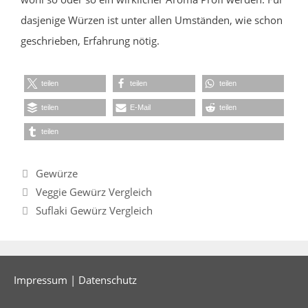
dasjenige Würzen ist unter allen Umständen, wie schon
geschrieben, Erfahrung nötig.
teilen
teilen
teilen
teilen
E-Mail
teilen
teilen
Kategorien
Gewürze
Veggie Gewürz Vergleich
Suflaki Gewürz Vergleich
Impressum
|
Datenschutz