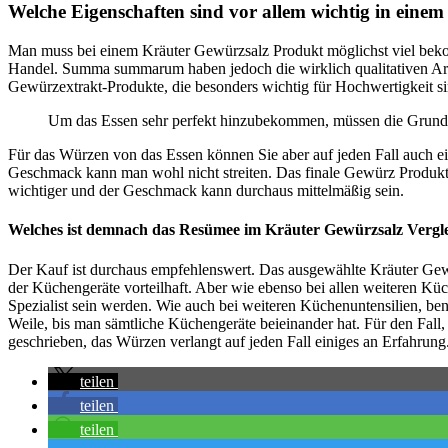
Welche Eigenschaften sind vor allem wichtig in eine
Man muss bei einem Kräuter Gewürzsalz Produkt möglichst viel beko
Handel. Summa summarum haben jedoch die wirklich qualitativen Artik
Gewürzextrakt-Produkte, die besonders wichtig für Hochwertigkeit si
Um das Essen sehr perfekt hinzubekommen, müssen die Grundsto
Für das Würzen von das Essen können Sie aber auf jeden Fall auch 
Geschmack kann man wohl nicht streiten. Das finale Gewürz Produkt k
wichtiger und der Geschmack kann durchaus mittelmäßig sein.
Welches ist demnach das Resümee im Kräuter Gewürzsalz Vergl
Der Kauf ist durchaus empfehlenswert. Das ausgewählte Kräuter Gewür
der Küchengeräte vorteilhaft. Aber wie ebenso bei allen weiteren 
Spezialist sein werden. Wie auch bei weiteren Küchenuntensilien, b
Weile, bis man sämtliche Küchengeräte beieinander hat. Für den Fall
geschrieben, das Würzen verlangt auf jeden Fall einiges an Erfahrung
teilen
teilen
teilen