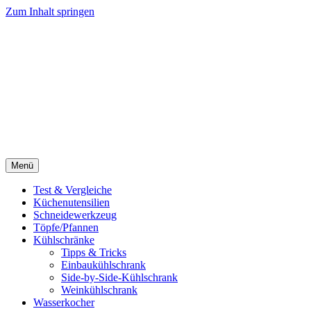
Zum Inhalt springen
Menü
Test & Vergleiche
Küchenutensilien
Schneidewerkzeug
Töpfe/Pfannen
Kühlschränke
Tipps & Tricks
Einbaukühlschrank
Side-by-Side-Kühlschrank
Weinkühlschrank
Wasserkocher