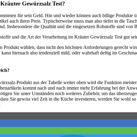
m Kräuter Gewürzsalz Test?
mmmen für sein Geld. Hin und wieder können auch billige Produkte übe
el auch ihren Preis. Typischerweise muss man also tiefer in die Tasch
nd. Insbesondere die Qualität und die eingesetzen Rohstoffe sind von 
ffe und die Art der Verarbeitung im Kräuter Gewürzsalz Test gut sei
ein Produkt wählen, dass nicht den höchsten Anforderungen gerecht wi
ann hiernach also tendenziell mild, oder wahrhaft deftig im Geschmac
eich?
zsalz-Produkt aus der Tabelle weiter oben wird die Funktion meistern.
Küchenartikeln kommt nach und nach immer mehr Erfahrung bei der Anw
enötigen Sie unter Umständen noch weiteres Zubehör, um das überzeuge
, dass Sie gewiss viel Zeit in die Küche investieren, werden Sie wohl
.