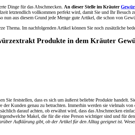
werte Dinge für das Abschmecken.
An dieser Stelle im Kräuter
Gewür
lzeit letztendlich vollkommen perfekt wird, damit Sie und Ihr Besuch z
also nun aus diesem Grund jede Menge gute Artikel, die schon von Gew
Würze Thema. Im nachfolgenden Artikel können Sie noch zusätzliche bed
ewürzextrakt Produkte in dem Kräuter Gewü
den Sie feststellen, dass es sich um äußerst beliebte Produkte handelt
er Kunden genau zu betrachten. Immerhin werden sie vielmals von erf
chlich darauf achten, ob erwähnt wird, dass das Abschmecken einfach 
rgendwelche Makel, die für die eine Person wichtiger sind und für den 
ber Aufklärung gibt, ob der Artikel für den Alltag geeignet ist.
Wesent