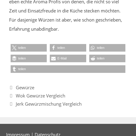
eben echte Aroma Profis von denen, die nicht so viel
Zeit und Einsatzfreude in die Küche stecken möchten.
Für dasjenige Würzen ist aber, wie schon geschrieben,
Erfahrung unabdingbar.
teilen
teilen
teilen
teilen
E-Mail
teilen
teilen
Kategorien
Gewürze
Wok Gewürze Vergleich
Jerk Gewürzmischung Vergleich
Impressum
|
Datenschutz