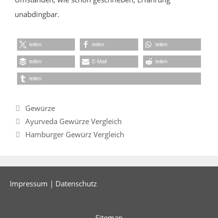
unabdingbar.
teilen
teilen
teilen
teilen
E-Mail
teilen
teilen
Kategorien
Gewürze
Ayurveda Gewürze Vergleich
Hamburger Gewürz Vergleich
Impressum
|
Datenschutz
Sitemap