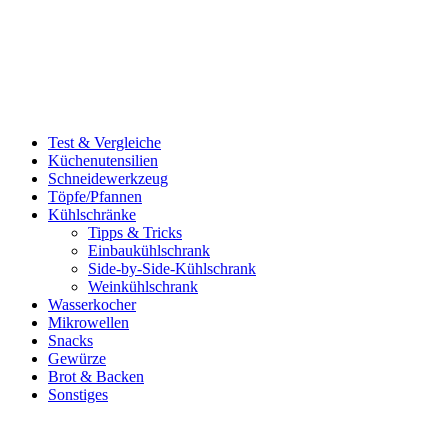
Test & Vergleiche
Küchenutensilien
Schneidewerkzeug
Töpfe/Pfannen
Kühlschränke
Tipps & Tricks
Einbaukühlschrank
Side-by-Side-Kühlschrank
Weinkühlschrank
Wasserkocher
Mikrowellen
Snacks
Gewürze
Brot & Backen
Sonstiges