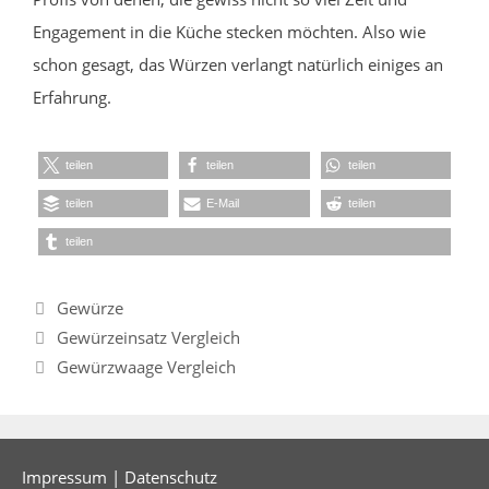
Engagement in die Küche stecken möchten. Also wie
schon gesagt, das Würzen verlangt natürlich einiges an
Erfahrung.
teilen
teilen
teilen
teilen
E-Mail
teilen
teilen
Kategorien
Gewürze
Gewürzeinsatz Vergleich
Gewürzwaage Vergleich
Impressum
|
Datenschutz