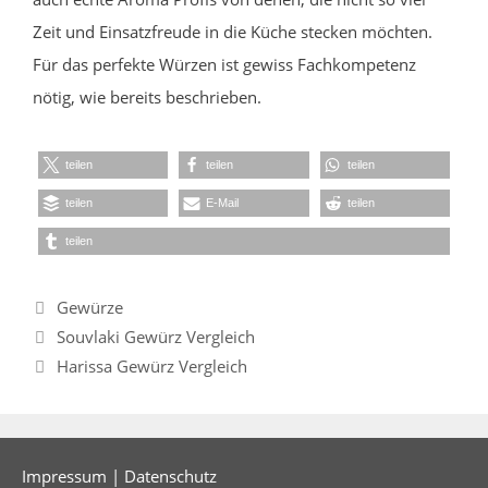
Zeit und Einsatzfreude in die Küche stecken möchten.
Für das perfekte Würzen ist gewiss Fachkompetenz
nötig, wie bereits beschrieben.
teilen
teilen
teilen
teilen
E-Mail
teilen
teilen
Kategorien
Gewürze
Souvlaki Gewürz Vergleich
Harissa Gewürz Vergleich
Impressum
|
Datenschutz