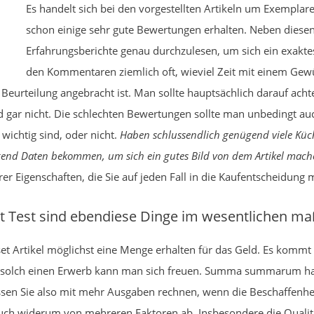
Es handelt sich bei den vorgestellten Artikeln um Exemplare
schon einige sehr gute Bewertungen erhalten. Neben diesen
Erfahrungsberichte genau durchzulesen, um sich ein exakte
den Kommentaren ziemlich oft, wieviel Zeit mit einem Gew
Beurteilung angebracht ist. Man sollte hauptsächlich darauf acht
 gar nicht. Die schlechten Bewertungen sollte man unbedingt a
 wichtig sind, oder nicht.
Haben schlussendlich genügend viele Kü
ügend Daten bekommen, um sich ein gutes Bild von dem Artikel mac
rer Eigenschaften, die Sie auf jeden Fall in die Kaufentscheidung 
 Test sind ebendiese Dinge im wesentlichen m
t Artikel möglichst eine Menge erhalten für das Geld. Es kommt 
r solch einen Erwerb kann man sich freuen. Summa summarum hab
ssen Sie also mit mehr Ausgaben rechnen, wenn die Beschaffenheit
ll auch widerum von mehreren Faktoren ab. Insbesondere die Qualit