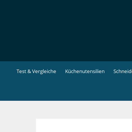
Zum
Inhalt
springen
Test & Vergleiche
Küchenutensilien
Schnei