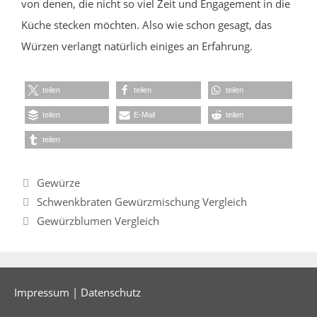
von denen, die nicht so viel Zeit und Engagement in die
Küche stecken möchten. Also wie schon gesagt, das
Würzen verlangt natürlich einiges an Erfahrung.
teilen
teilen
teilen
teilen
E-Mail
teilen
teilen
Kategorien
Gewürze
Schwenkbraten Gewürzmischung Vergleich
Gewürzblumen Vergleich
Impressum
|
Datenschutz