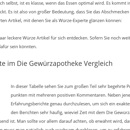
ich selbst, ist es klasse, wenn das Essen optimal wird. Es kommt 
t. Es ist also von großer Bedeutung, dass Sie das Abschmecken
rten Artikel, mit denen Sie als Würze-Experte glänzen können:
paar leckere Würze Artikel für sich entdecken. Sofern Sie noch we
dafür sein könnten.
te im Die Gewürzapotheke Vergleich
In dieser Tabelle sehen Sie zum großen Teil sehr begehrte 
punkten mit mehreren positiven Kommentaren. Neben jenen
Erfahrungsberichte genau durchzulesen, um sich ein exakte
den Berichten sehr häufig, wieviel Zeit mit dem Die Gewü
send ist. Man sollte vor allem darauf achten, ob erwähnt wird, d
en muss man natürlich auch wachsam durchlesen, um zu erfahren,