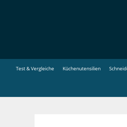
Zum
Inhalt
springen
Test & Vergleiche
Küchenutensilien
Schnei