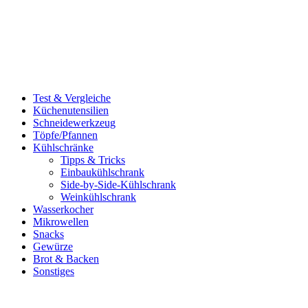
Test & Vergleiche
Küchenutensilien
Schneidewerkzeug
Töpfe/Pfannen
Kühlschränke
Tipps & Tricks
Einbaukühlschrank
Side-by-Side-Kühlschrank
Weinkühlschrank
Wasserkocher
Mikrowellen
Snacks
Gewürze
Brot & Backen
Sonstiges