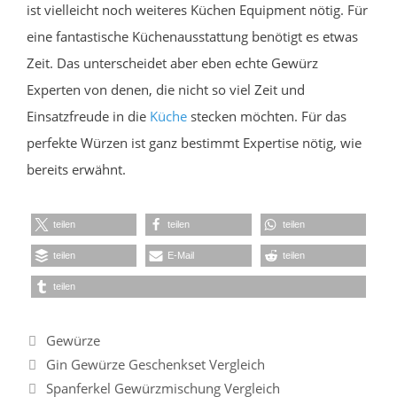
ist vielleicht noch weiteres Küchen Equipment nötig. Für
eine fantastische Küchenausstattung benötigt es etwas
Zeit. Das unterscheidet aber eben echte Gewürz
Experten von denen, die nicht so viel Zeit und
Einsatzfreude in die
Küche
stecken möchten. Für das
perfekte Würzen ist ganz bestimmt Expertise nötig, wie
bereits erwähnt.
teilen
teilen
teilen
teilen
E-Mail
teilen
teilen
Kategorien
Gewürze
Gin Gewürze Geschenkset Vergleich
Spanferkel Gewürzmischung Vergleich