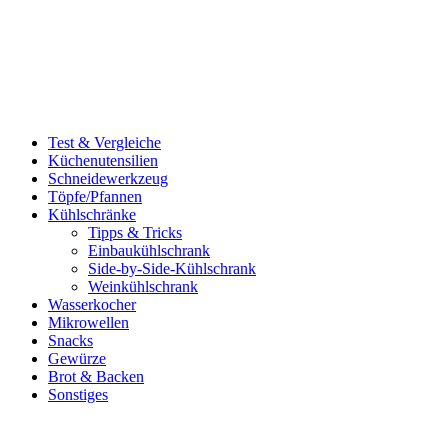
Test & Vergleiche
Küchenutensilien
Schneidewerkzeug
Töpfe/Pfannen
Kühlschränke
Tipps & Tricks
Einbaukühlschrank
Side-by-Side-Kühlschrank
Weinkühlschrank
Wasserkocher
Mikrowellen
Snacks
Gewürze
Brot & Backen
Sonstiges