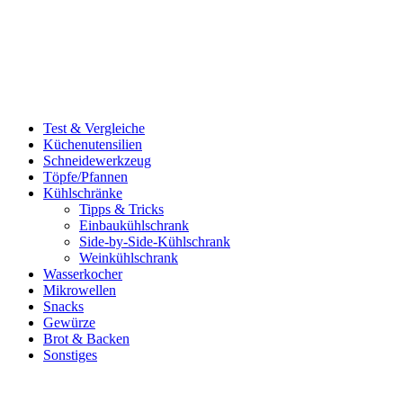
Test & Vergleiche
Küchenutensilien
Schneidewerkzeug
Töpfe/Pfannen
Kühlschränke
Tipps & Tricks
Einbaukühlschrank
Side-by-Side-Kühlschrank
Weinkühlschrank
Wasserkocher
Mikrowellen
Snacks
Gewürze
Brot & Backen
Sonstiges