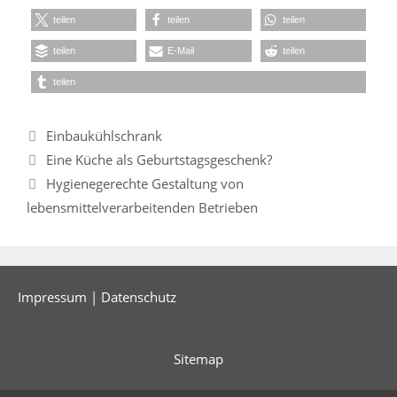
teilen
teilen
teilen
teilen
E-Mail
teilen
teilen
Kategorien
Einbaukühlschrank
Eine Küche als Geburtstagsgeschenk?
Hygienegerechte Gestaltung von
lebensmittelverarbeitenden Betrieben
Impressum
|
Datenschutz
Sitemap